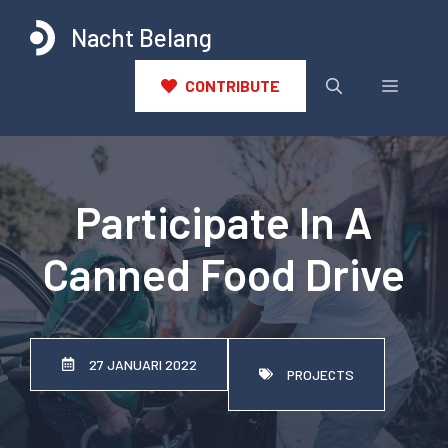
Ga
Nacht Belang
naar
de
inhoud
Menu
CONTRIBUTE
Participate In A
Canned Food Drive
27 JANUARI 2022
PROJECTS