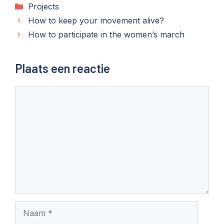
Categorieën
Projects
How to keep your movement alive?
How to participate in the women’s march
Plaats een reactie
Reactie
Naam